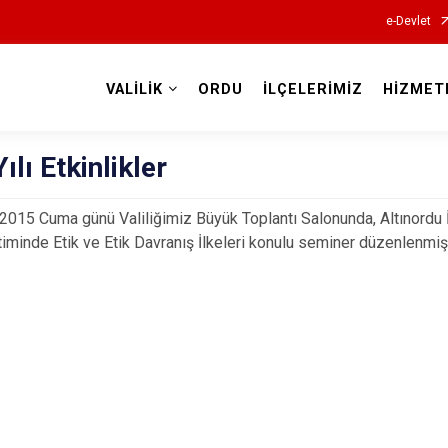
e-Devlet
VALİLİK
ORDU
İLÇELERİMİZ
HİZMET
Valilikler
ılı Etkinlikler
2015 Cuma günü Valiliğimiz Büyük Toplantı Salonunda, Altınordu
minde Etik ve Etik Davranış İlkeleri konulu seminer düzenlenmişt