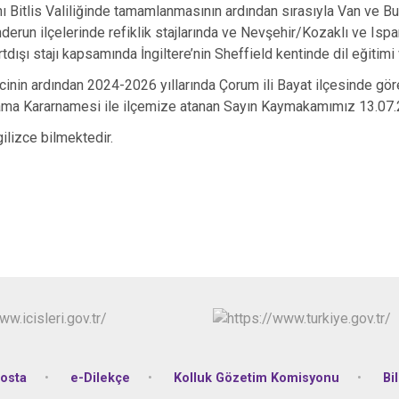
jını Bitlis Valiliğinde tamamlanmasının ardından sırasıyla Van ve B
derun ilçelerinde refiklik stajlarında ve Nevşehir/Kozaklı ve Isp
tdışı stajı kapsamında İngiltere’nin Sheffield kentinde dil eğitimi 
cinin ardından 2024-2026 yıllarında Çorum ili Bayat ilçesinde gör
ama Kararnamesi ile ilçemize atanan Sayın Kaymakamımız 13.07.2
gilizce bilmektedir.
osta
e-Dilekçe
Kolluk Gözetim Komisyonu
Bi