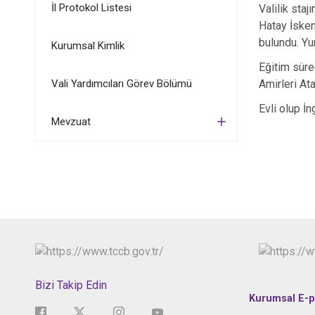
İl Protokol Listesi
Valilik sta
Hatay İsken
bulundu. Yur
Kurumsal Kimlik
Eğitim süre
Vali Yardımcıları Görev Bölümü
Amirleri At
Evli olup İn
Mevzuat
Bizi Takip Edin
Kurumsal E-p