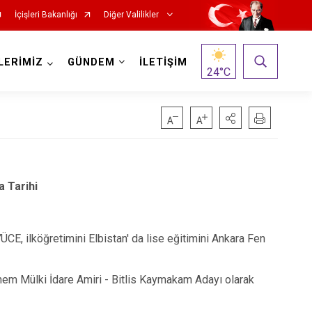
İçişleri Bakanlığı
Diğer Valilikler
LERİMİZ
GÜNDEM
İLETİŞİM
24
°C
 Tarihi
, ilköğretimini Elbistan' da lise eğitimini Ankara Fen
m Mülki İdare Amiri - Bitlis Kaymakam Adayı olarak