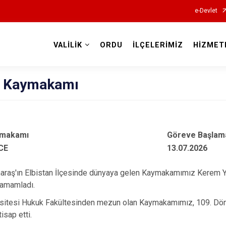
e-Devlet
VALİLİK
ORDU
İLÇELERİMİZ
HİZMET
Valilikler
 Kaymakamı
ymakamı
Göreve Başlama
CE
13.07.2026
aş'ın Elbistan İlçesinde dünyaya gelen Kaymakamımız Kerem YÜCE
tamamladı.
rsitesi Hukuk Fakültesinden mezun olan Kaymakamımız, 109. Döne
isap etti.