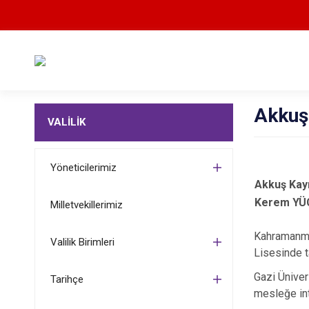
Akkuş
VALİLİK
Yöneticilerimiz
Akkuş Ka
Kerem YÜ
Milletvekillerimiz
Kahramanmar
Valilik Birimleri
Lisesinde 
Gazi Ünive
Tarihçe
mesleğe int