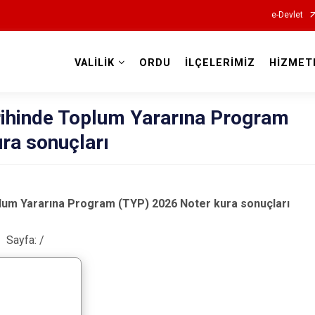
e-Devlet
VALİLİK
ORDU
İLÇELERİMİZ
HİZMET
Valilikler
rihinde Toplum Yararına Program
ra sonuçları
plum Yararına Program (TYP) 2026 Noter kura sonuçları
Sayfa:
/