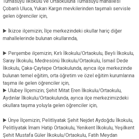
Turnasuyu İlkokulu ve Ortaokuluna Turnasuyu mahallesi
Çobanlı Uluca, Yukarı Kargın mevkilerinden taşımalı servisle
gelen öğrenciler için,
▶️ İkizce ilçemizin; İlçe merkezindeki okullar hariç diğer
mahallelerinde bulunan okullarında,
▶️ Perşembe ilçemizin; Kırlı İlkokulu/Ortaokulu, Beyli İlkokulu,
Saray İlkokulu, Medresönü İlkokulu/Ortaokulu, İsmail Dede
İlkokulu, Çaka-Çaytepe Ortaokulunda, ayrıca ilçe merkezinde
bulunan temel eğitim, orta öğretim ve özel eğitim kurumlarına
taşıma ile gelen öğrenciler için,
▶️ Ulubey İlçemizin; Şehit Mitat Eren İlkokulu/Ortaokulu,
Aydınlar İlkokulu/Ortaokulunda, ayrıca ilçe merkezimizdeki
okullara taşıma yoluyla gelen öğrenciler için,
▶️ Ünye İlçemizin; Pelitliyatak Şehit Nejdet Aydoğdu İlkokulu,
Pelitliyatak İmam Hatip Ortaokulu, Yenikent İlkokulu, Yeşilkent
Şehit Mustafa Güler İlkokulu/Ortaokulu, Fatih Meydan