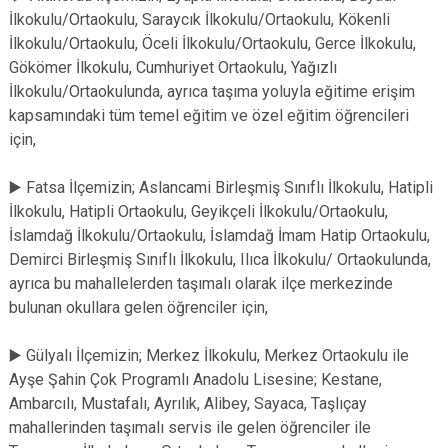
İlkokulu/Ortaokulu, Saraycık İlkokulu/Ortaokulu, Kökenli
İlkokulu/Ortaokulu, Öceli İlkokulu/Ortaokulu, Gerce İlkokulu,
Gökömer İlkokulu, Cumhuriyet Ortaokulu, Yağızlı
İlkokulu/Ortaokulunda, ayrıca taşıma yoluyla eğitime erişim
kapsamındaki tüm temel eğitim ve özel eğitim öğrencileri
için,
▶️ Fatsa İlçemizin; Aslancami Birleşmiş Sınıflı İlkokulu, Hatipli
İlkokulu, Hatipli Ortaokulu, Geyikçeli İlkokulu/Ortaokulu,
İslamdağ İlkokulu/Ortaokulu, İslamdağ İmam Hatip Ortaokulu,
Demirci Birleşmiş Sınıflı İlkokulu, Ilıca İlkokulu/ Ortaokulunda,
ayrıca bu mahallelerden taşımalı olarak ilçe merkezinde
bulunan okullara gelen öğrenciler için,
▶️ Gülyalı İlçemizin; Merkez İlkokulu, Merkez Ortaokulu ile
Ayşe Şahin Çok Programlı Anadolu Lisesine; Kestane,
Ambarcılı, Mustafalı, Ayrılık, Alibey, Sayaca, Taşlıçay
mahallerinden taşımalı servis ile gelen öğrenciler ile