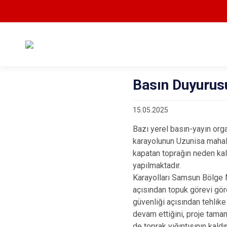
Basın Duyurus
15.05.2025
Bazı yerel basın-yayın org
karayolunun Uzunisa mahal
kapatan toprağın neden kal
yapılmaktadır.
Karayolları Samsun Bölge Mü
açısından topuk görevi gören
güvenliği açısından tehlike
devam ettiğini, proje tama
de toprak yığıntısının kaldır