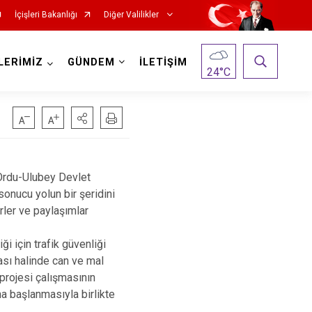
İçişleri Bakanlığı
Diğer Valilikler
LERİMİZ
GÜNDEM
İLETİŞİM
24
°C
 Ordu-Ulubey Devlet
nucu yolun bir şeridini
rler ve paylaşımlar
i için trafik güvenliği
ması halinde can ve mal
projesi çalışmasının
a başlanmasıyla birlikte