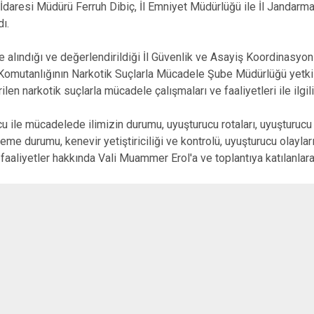
 İdaresi Müdürü Ferruh Dibiç, İl Emniyet Müdürlüğü ile İl Jandarm
dı.
le alındığı ve değerlendirildiği İl Güvenlik ve Asayiş Koordinasyon
omutanlığının Narkotik Suçlarla Mücadele Şube Müdürlüğü yetkili
ilen narkotik suçlarla mücadele çalışmaları ve faaliyetleri ile ilgil
u ile mücadelede ilimizin durumu, uyuşturucu rotaları, uyuşturucu
e durumu, kenevir yetiştiriciliği ve kontrolü, uyuşturucu olayların
faaliyetler hakkında Vali Muammer Erol'a ve toplantıya katılanlar