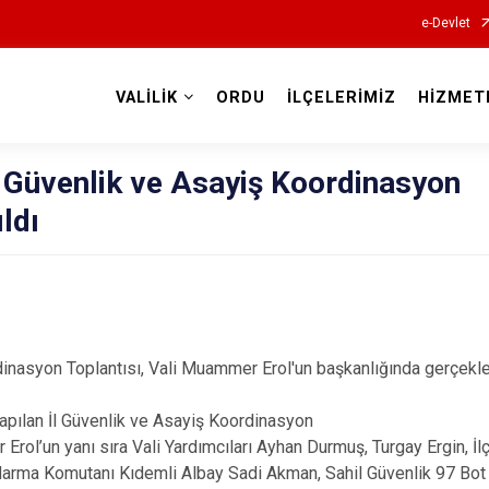
e-Devlet
VALİLİK
ORDU
İLÇELERİMİZ
HİZMET
Valilikler
 Güvenlik ve Asayiş Koordinasyon
ldı
dinasyon Toplantısı, Vali Muammer Erol'un başkanlığında gerçekleşt
yapılan İl Güvenlik ve Asayiş Koordinasyon
Erol’un yanı sıra Vali Yardımcıları Ayhan Durmuş, Turgay Ergin, İ
darma Komutanı Kıdemli Albay Sadi Akman, Sahil Güvenlik 97 B