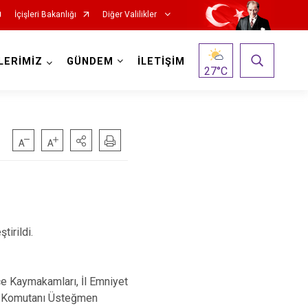
İçişleri Bakanlığı
Diğer Valilikler
LERİMİZ
GÜNDEM
İLETİŞİM
27
°C
irildi.
lçe Kaymakamları, İl Emniyet
ot Komutanı Üsteğmen