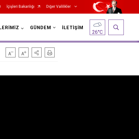
İçişleri Bakanlığı
Diğer Valilikler
LERİMİZ
GÜNDEM
İLETİŞİM
26
°C