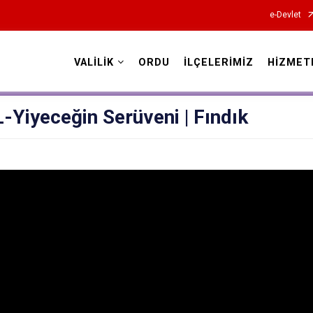
e-Devlet
VALİLİK
ORDU
İLÇELERİMİZ
HİZMET
Valilikler
Yiyeceğin Serüveni | Fındık