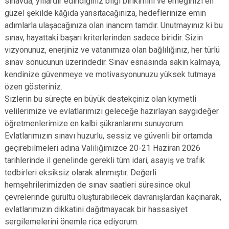
sınavda, yıllardır edindiğiniz bilgi birikimini ve emeğinizi en
güzel şekilde kâğıda yansıtacağınıza, hedeflerinize emin
adımlarla ulaşacağınıza olan inancım tamdır. Unutmayınız ki bu
sınav, hayattaki başarı kriterlerinden sadece biridir. Sizin
vizyonunuz, enerjiniz ve vatanımıza olan bağlılığınız, her türlü
sınav sonucunun üzerindedir. Sınav esnasında sakin kalmaya,
kendinize güvenmeye ve motivasyonunuzu yüksek tutmaya
özen gösteriniz.
Sizlerin bu süreçte en büyük destekçiniz olan kıymetli
velilerimize ve evlatlarımızı geleceğe hazırlayan saygıdeğer
öğretmenlerimize en kalbi şükranlarımı sunuyorum.
Evlatlarımızın sınavı huzurlu, sessiz ve güvenli bir ortamda
geçirebilmeleri adına Valiliğimizce 20-21 Haziran 2026
tarihlerinde il genelinde gerekli tüm idari, asayiş ve trafik
tedbirleri eksiksiz olarak alınmıştır. Değerli
hemşehrilerimizden de sınav saatleri süresince okul
çevrelerinde gürültü oluşturabilecek davranışlardan kaçınarak,
evlatlarımızın dikkatini dağıtmayacak bir hassasiyet
sergilemelerini önemle rica ediyorum.