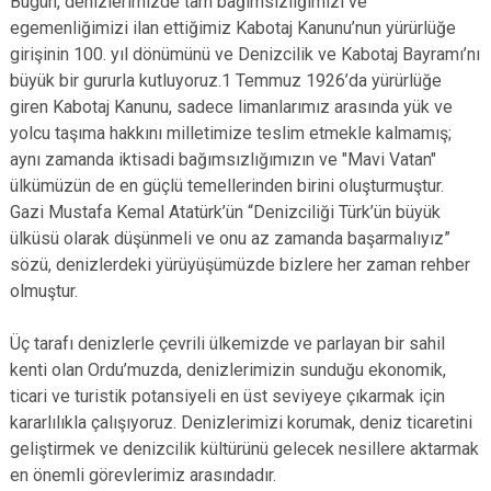
Bugün, denizlerimizde tam bağımsızlığımızı ve
egemenliğimizi ilan ettiğimiz Kabotaj Kanunu’nun yürürlüğe
girişinin 100. yıl dönümünü ve Denizcilik ve Kabotaj Bayramı’nı
büyük bir gururla kutluyoruz.1 Temmuz 1926’da yürürlüğe
giren Kabotaj Kanunu, sadece limanlarımız arasında yük ve
yolcu taşıma hakkını milletimize teslim etmekle kalmamış;
aynı zamanda iktisadi bağımsızlığımızın ve "Mavi Vatan"
ülkümüzün de en güçlü temellerinden birini oluşturmuştur.
Gazi Mustafa Kemal Atatürk’ün “Denizciliği Türk’ün büyük
ülküsü olarak düşünmeli ve onu az zamanda başarmalıyız”
sözü, denizlerdeki yürüyüşümüzde bizlere her zaman rehber
olmuştur.
Üç tarafı denizlerle çevrili ülkemizde ve parlayan bir sahil
kenti olan Ordu’muzda, denizlerimizin sunduğu ekonomik,
ticari ve turistik potansiyeli en üst seviyeye çıkarmak için
kararlılıkla çalışıyoruz. Denizlerimizi korumak, deniz ticaretini
geliştirmek ve denizcilik kültürünü gelecek nesillere aktarmak
en önemli görevlerimiz arasındadır.