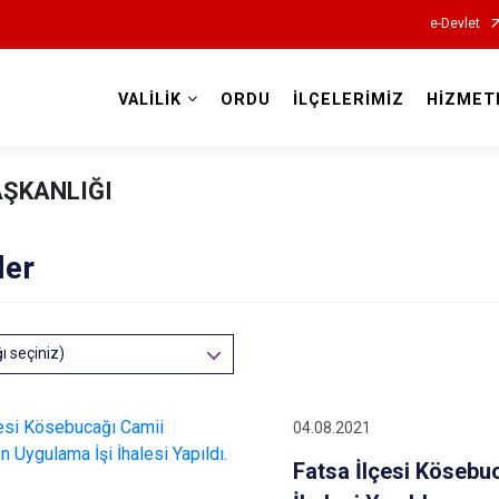
e-Devlet
VALİLİK
ORDU
İLÇELERİMİZ
HİZMET
Valilikler
AŞKANLIĞI
ler
ğı seçiniz)
04.08.2021
Fatsa İlçesi Kösebu