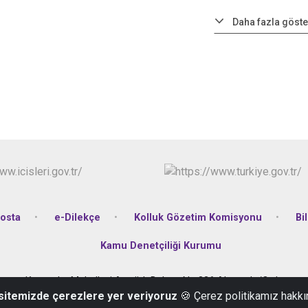
Daha fazla göste
osta
e-Dilekçe
Kolluk Gözetim Komisyonu
Bi
Kamu Denetçiliği Kurumu
Karşıyaka Mahallesi Atatürk Bulvarı No:336 Altınordu/Ordu
 sitemizde çerezlere yer veriyoruz
🍪 Çerez politikamız hakkı
Telefon: +90 452 223 14 44 Belgegeçer : +90 452 223 14 40