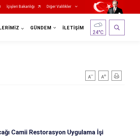
İçişleri Bakanlığı
Diğer Valilikler
LERİMİZ
GÜNDEM
İLETİŞİM
24
°C
cağı Camii Restorasyon Uygulama İşi