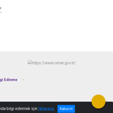
r
lgi Edinme
nda bilgi edinmek için
tıklayınız
Kabul et